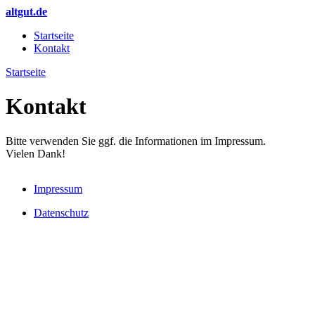
Direkt zum Inhalt
altgut.de
Startseite
Kontakt
Hauptmenü
Startseite
Sie sind hier
Kontakt
Bitte verwenden Sie ggf. die Informationen im Impressum.
Vielen Dank!
Impressum
Datenschutz